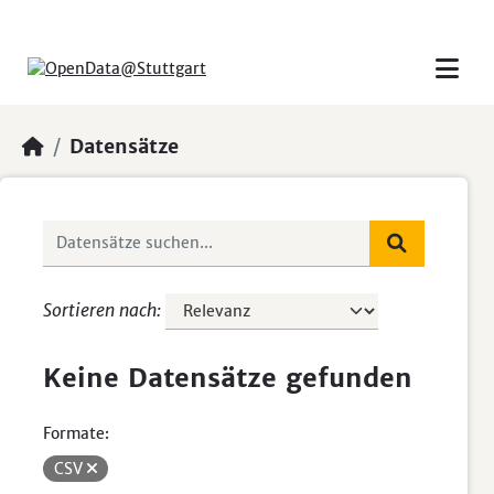
Skip to main content
Datensätze
Sortieren nach
Keine Datensätze gefunden
Formate:
CSV