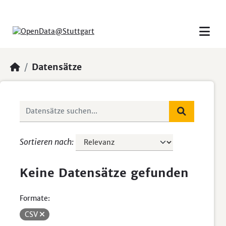
Skip to main content
Datensätze
Sortieren nach
Keine Datensätze gefunden
Formate:
CSV