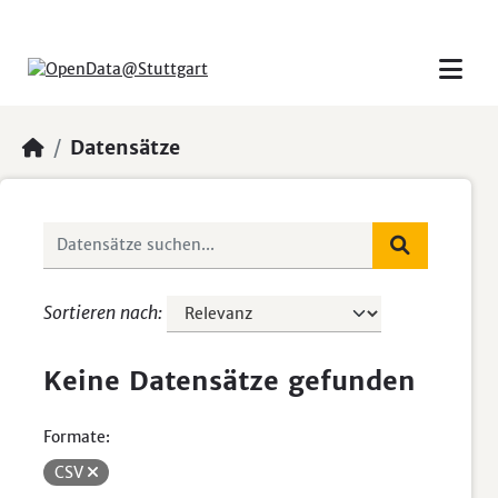
Skip to main content
Datensätze
Sortieren nach
Keine Datensätze gefunden
Formate:
CSV