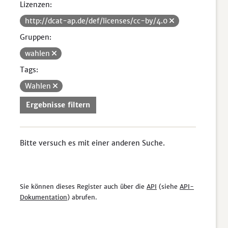
Lizenzen:
http://dcat-ap.de/def/licenses/cc-by/4.0
Gruppen:
wahlen
Tags:
Wahlen
Ergebnisse filtern
Bitte versuch es mit einer anderen Suche.
Sie können dieses Register auch über die
API
(siehe
API-
Dokumentation
) abrufen.