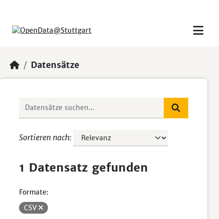
Skip to main content
Datensätze
Sortieren nach
1 Datensatz gefunden
Formate:
CSV