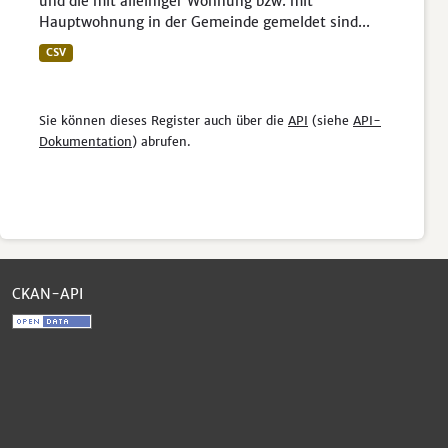
und die mit alleiniger Wohnung bzw. mit
Hauptwohnung in der Gemeinde gemeldet sind...
CSV
Sie können dieses Register auch über die
API
(siehe
API-
Dokumentation
) abrufen.
CKAN-API