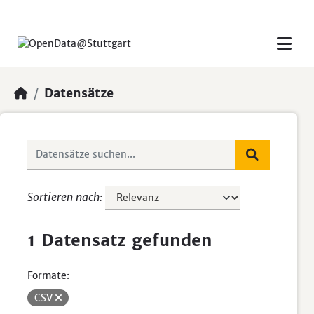
Skip to main content
Datensätze
Sortieren nach
1 Datensatz gefunden
Formate:
CSV