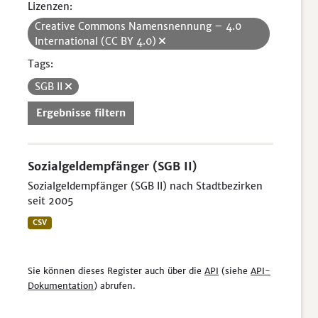
Lizenzen:
Creative Commons Namensnennung – 4.0
International (CC BY 4.0)
Tags:
SGB II
Ergebnisse filtern
Sozialgeldempfänger (SGB II)
Sozialgeldempfänger (SGB II) nach Stadtbezirken
seit 2005
CSV
Sie können dieses Register auch über die
API
(siehe
API-
Dokumentation
) abrufen.