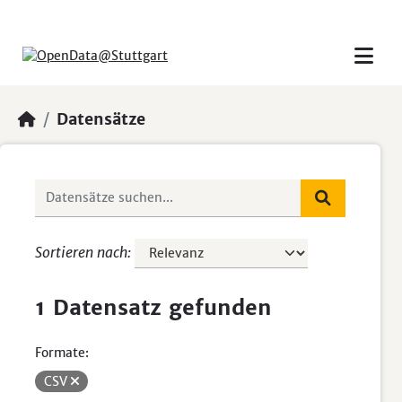
Skip to main content
Datensätze
Sortieren nach
1 Datensatz gefunden
Formate:
CSV