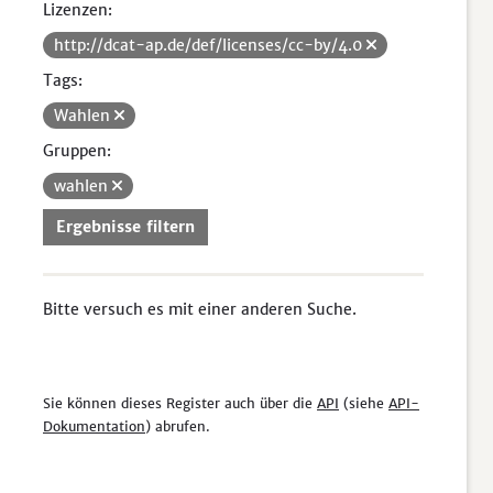
Lizenzen:
http://dcat-ap.de/def/licenses/cc-by/4.0
Tags:
Wahlen
Gruppen:
wahlen
Ergebnisse filtern
Bitte versuch es mit einer anderen Suche.
Sie können dieses Register auch über die
API
(siehe
API-
Dokumentation
) abrufen.