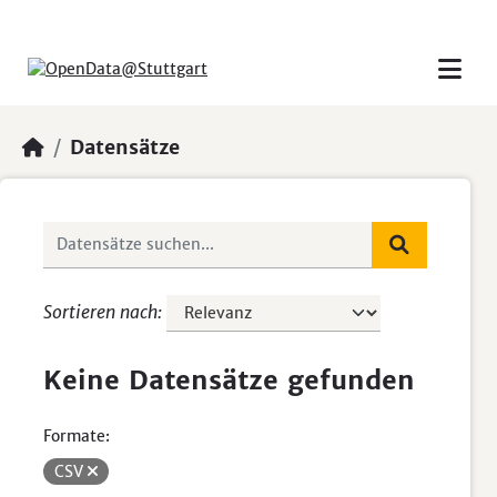
Skip to main content
Datensätze
Sortieren nach
Keine Datensätze gefunden
Formate:
CSV