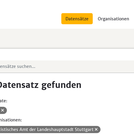
Datensätze
Organisationen
Datensatz gefunden
ate:
V
isationen:
tistisches Amt der Landeshauptstadt Stuttgart