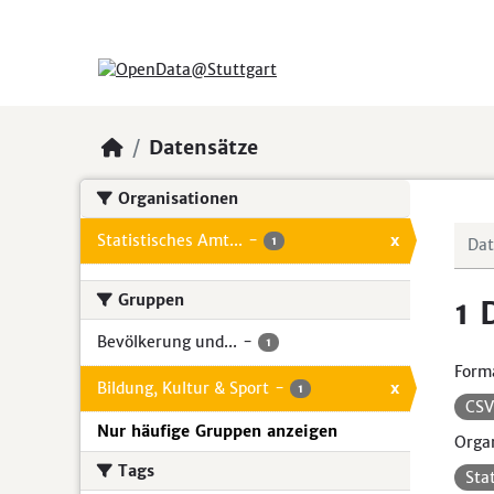
Skip to main content
Datensätze
Organisationen
Statistisches Amt...
-
x
1
Gruppen
1 
Bevölkerung und...
-
1
Form
Bildung, Kultur & Sport
-
x
1
CS
Nur häufige Gruppen anzeigen
Organ
Tags
Sta