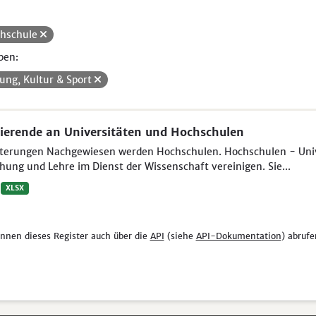
hschule
pen:
dung, Kultur & Sport
ierende an Universitäten und Hochschulen
uterungen Nachgewiesen werden Hochschulen. Hochschulen - Unive
hung und Lehre im Dienst der Wissenschaft vereinigen. Sie...
XLSX
önnen dieses Register auch über die
API
(siehe
API-Dokumentation
) abrufe