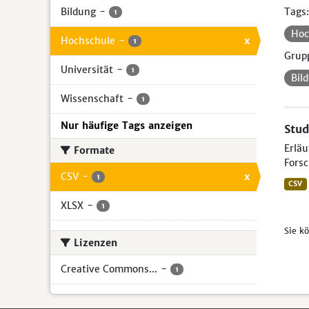
Bildung
-
Tags:
1
Hoc
Hochschule
-
x
1
Grup
Universität
-
1
Bil
Wissenschaft
-
1
Nur häufige Tags anzeigen
Stud
Erlä
Formate
Forsc
CSV
-
x
1
CSV
XLSX
-
1
Sie k
Lizenzen
Creative Commons...
-
1