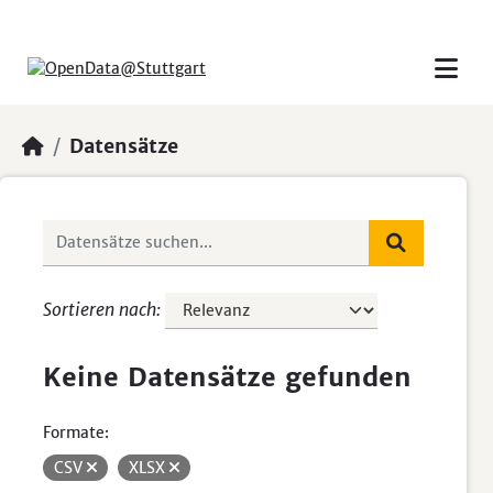
Skip to main content
Datensätze
Sortieren nach
Keine Datensätze gefunden
Formate:
CSV
XLSX