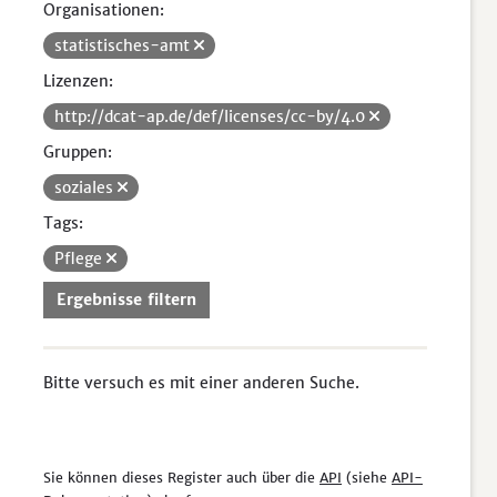
Organisationen:
statistisches-amt
Lizenzen:
http://dcat-ap.de/def/licenses/cc-by/4.0
Gruppen:
soziales
Tags:
Pflege
Ergebnisse filtern
Bitte versuch es mit einer anderen Suche.
Sie können dieses Register auch über die
API
(siehe
API-