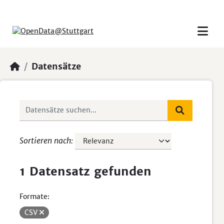
Skip to main content
Datensätze
Sortieren nach
1 Datensatz gefunden
Formate:
CSV