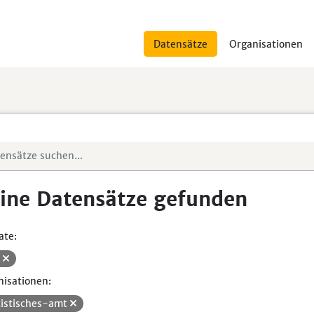
Datensätze
Organisationen
ine Datensätze gefunden
ate:
V
isationen:
tistisches-amt