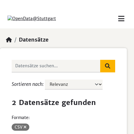
Skip to main content
Datensätze
Sortieren nach
2 Datensätze gefunden
Formate:
CSV