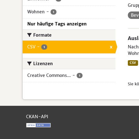
Grup
Wohnen
-
1
Bev
Nur häufige Tags anzeigen
Formate
Aus
CSV
-
x
Nachg
1
Wohn
Lizenzen
CSV
Creative Commons...
-
1
Sie k
CKAN-API