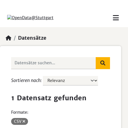
Skip to main content
Datensätze
Sortieren nach
1 Datensatz gefunden
Formate:
CSV