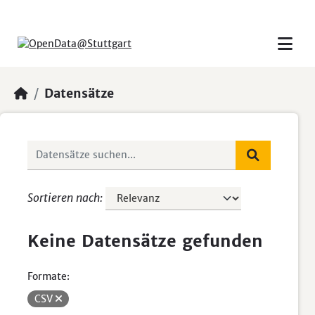
Skip to main content
Datensätze
Sortieren nach
Keine Datensätze gefunden
Formate:
CSV