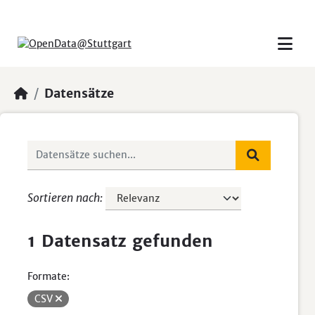
Skip to main content
Datensätze
Sortieren nach
1 Datensatz gefunden
Formate:
CSV