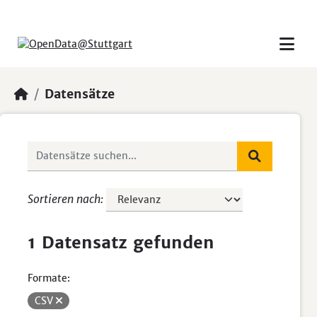
Skip to main content
Datensätze
Sortieren nach
1 Datensatz gefunden
Formate:
CSV