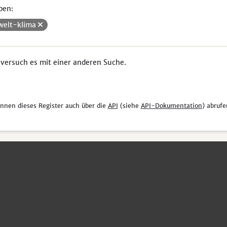
pen:
elt-klima
 versuch es mit einer anderen Suche.
önnen dieses Register auch über die
API
(siehe
API-Dokumentation
) abrufe