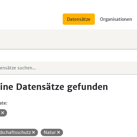
Datensätze
Organisationen
ine Datensätze gefunden
ate:
V
dschaftsschutz
Natur