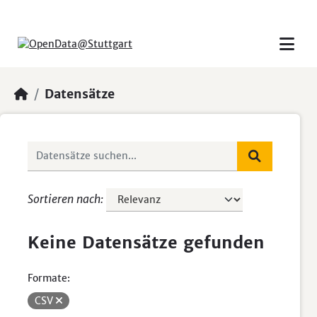
Skip to main content
Datensätze
Sortieren nach
Keine Datensätze gefunden
Formate:
CSV