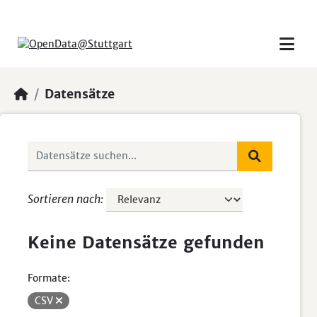
Skip to main content
Datensätze
Sortieren nach
Keine Datensätze gefunden
Formate:
CSV