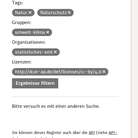
Tags:
Natur
Naturschutz
Gruppen:
umwelt-klima
Organisationen:
statistisches-amt
Lizenzen:
http://dcat-ap.de/def/licenses/cc-by/4.0
Ergebnisse filtern
Bitte versuch es mit einer anderen Suche.
Sie können dieses Register auch über die
API
(siehe
API-