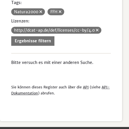
Tags:
Natura2000
FFH
Lizenzen:
http://dcat-ap.de/def/licenses/cc-by/4.0
Ergebnisse filtern
Bitte versuch es mit einer anderen Suche.
Sie können dieses Register auch über die
API
(siehe
API-
Dokumentation
) abrufen.