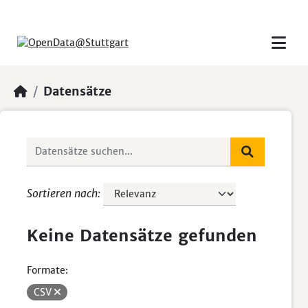
Skip to main content
Datensätze
Sortieren nach
Keine Datensätze gefunden
Formate:
CSV