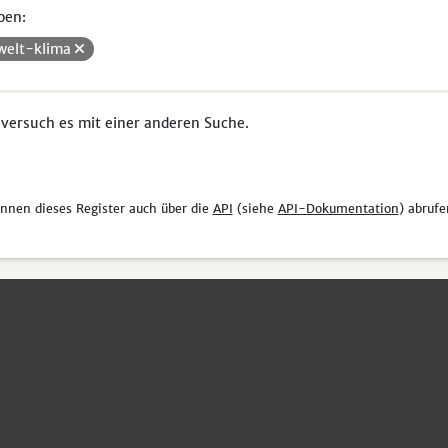
pen:
elt-klima
 versuch es mit einer anderen Suche.
önnen dieses Register auch über die
API
(siehe
API-Dokumentation
) abrufe