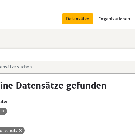
Datensätze
Organisationen
ine Datensätze gefunden
ate:
V
urschutz