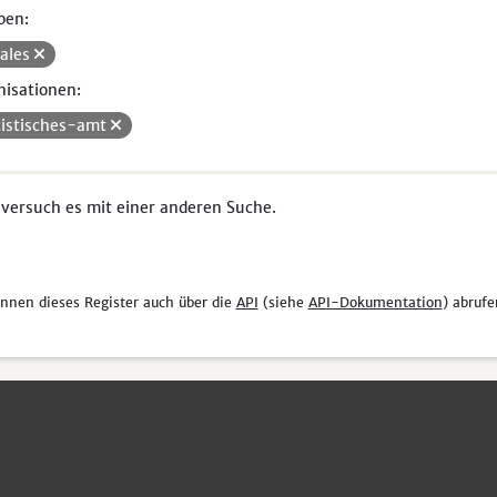
pen:
iales
isationen:
tistisches-amt
 versuch es mit einer anderen Suche.
önnen dieses Register auch über die
API
(siehe
API-Dokumentation
) abrufe