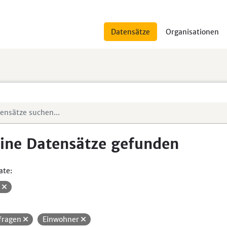
Datensätze
Organisationen
ine Datensätze gefunden
ate:
V
fragen
Einwohner