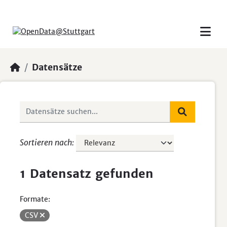
Skip to main content
Datensätze
Sortieren nach
1 Datensatz gefunden
Formate:
CSV