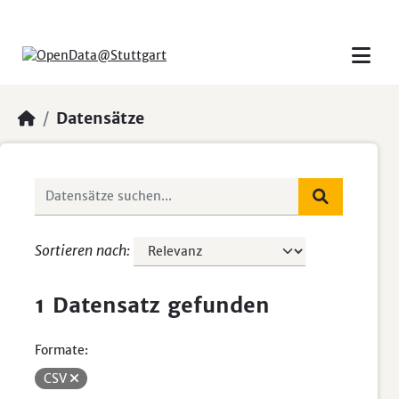
Skip to main content
Datensätze
Sortieren nach
1 Datensatz gefunden
Formate:
CSV