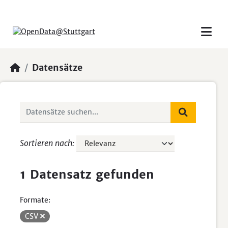
Skip to main content
Datensätze
Sortieren nach
1 Datensatz gefunden
Formate:
CSV