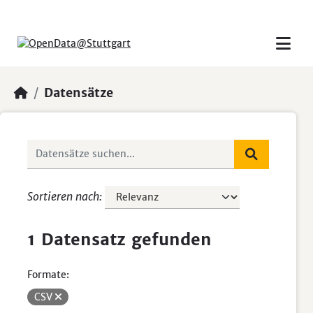
Skip to main content
Datensätze
Sortieren nach
1 Datensatz gefunden
Formate:
CSV