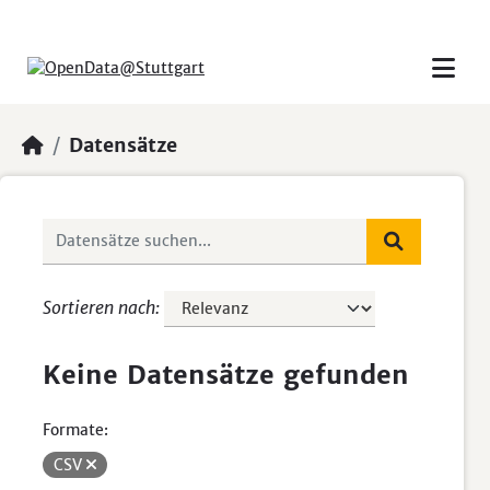
Skip to main content
Datensätze
Sortieren nach
Keine Datensätze gefunden
Formate:
CSV