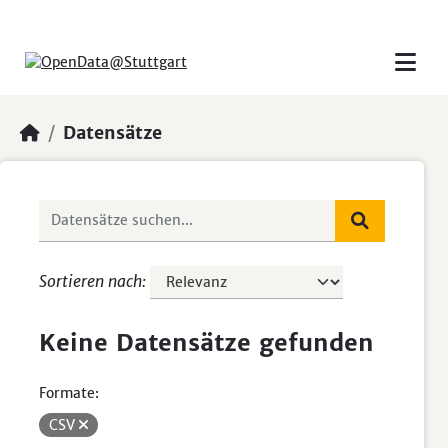
Skip to main content
Datensätze
Sortieren nach
Keine Datensätze gefunden
Formate:
CSV