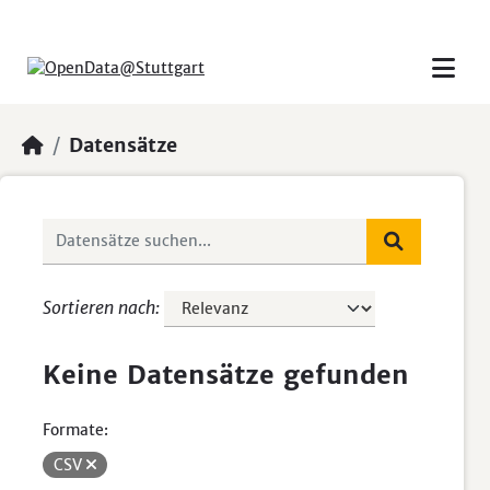
Skip to main content
Datensätze
Sortieren nach
Keine Datensätze gefunden
Formate:
CSV