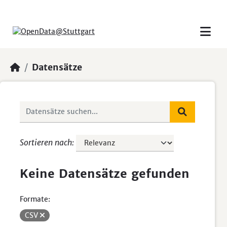
Skip to main content
Datensätze
Sortieren nach
Keine Datensätze gefunden
Formate:
CSV