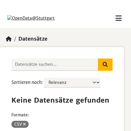
Skip to main content
Datensätze
Sortieren nach
Keine Datensätze gefunden
Formate:
CSV