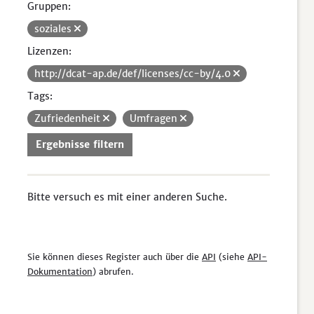
Gruppen:
soziales
Lizenzen:
http://dcat-ap.de/def/licenses/cc-by/4.0
Tags:
Zufriedenheit
Umfragen
Ergebnisse filtern
Bitte versuch es mit einer anderen Suche.
Sie können dieses Register auch über die
API
(siehe
API-
Dokumentation
) abrufen.