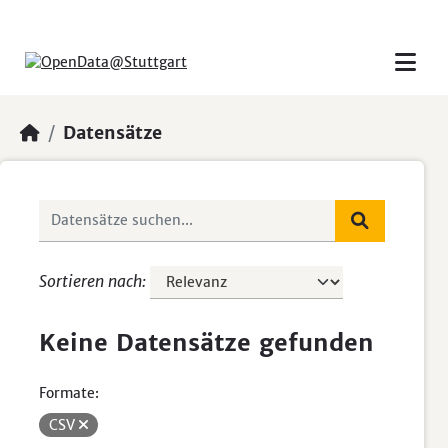
Skip to main content
Datensätze
Sortieren nach
Keine Datensätze gefunden
Formate:
CSV