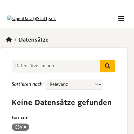
Skip to main content
Datensätze
Sortieren nach
Keine Datensätze gefunden
Formate:
CSV