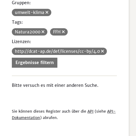
Gruppen:
umwelt-klima
Tags:
Natura2000
FFH
Lizenzen:
http://dcat-ap.de/def/licenses/cc-by/4.0
Ergebnisse filtern
Bitte versuch es mit einer anderen Suche.
Sie können dieses Register auch über die
API
(siehe
API-
Dokumentation
) abrufen.