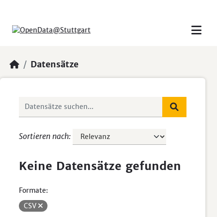
Skip to main content
Datensätze
Sortieren nach
Keine Datensätze gefunden
Formate:
CSV