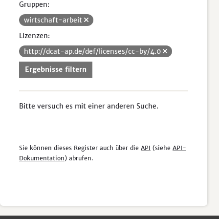
Gruppen:
wirtschaft-arbeit
Lizenzen:
http://dcat-ap.de/def/licenses/cc-by/4.0
Ergebnisse filtern
Bitte versuch es mit einer anderen Suche.
Sie können dieses Register auch über die
API
(siehe
API-
Dokumentation
) abrufen.