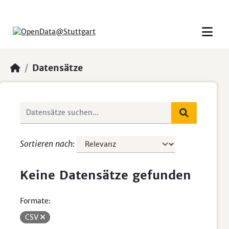
Skip to main content
Datensätze
Sortieren nach
Keine Datensätze gefunden
Formate:
CSV