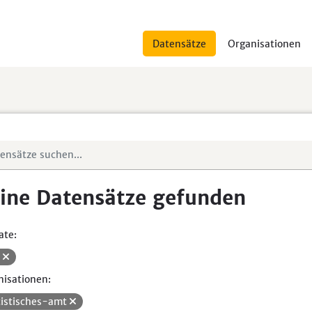
Datensätze
Organisationen
ine Datensätze gefunden
ate:
V
isationen:
tistisches-amt