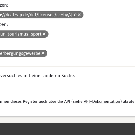
zen:
p://dcat-ap.de/def/licenses/cc-by/4.0
pen:
tur-tourismus-sport
erbergungsgewerbe
 versuch es mit einer anderen Suche.
önnen dieses Register auch über die
API
(siehe
API-Dokumentation
) abrufe