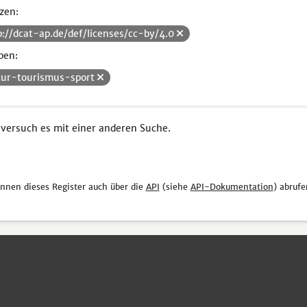
zen:
p://dcat-ap.de/def/licenses/cc-by/4.0
pen:
tur-tourismus-sport
 versuch es mit einer anderen Suche.
önnen dieses Register auch über die
API
(siehe
API-Dokumentation
) abrufe