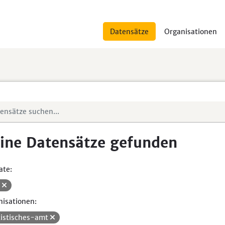
Datensätze
Organisationen
ine Datensätze gefunden
ate:
V
isationen:
tistisches-amt