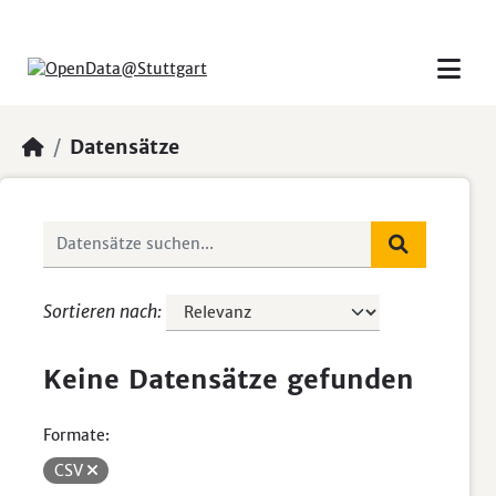
Skip to main content
Datensätze
Sortieren nach
Keine Datensätze gefunden
Formate:
CSV