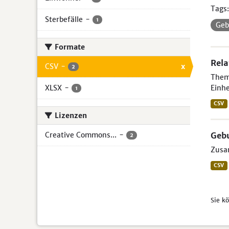
Tags:
Sterbefälle
-
1
Geb
Formate
Rela
CSV
-
x
2
Theme
XLSX
-
Einhe
1
CSV
Lizenzen
Creative Commons...
-
Gebu
2
Zusam
CSV
Sie k