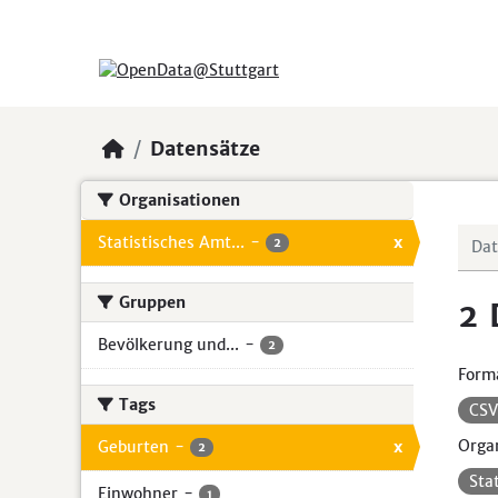
Skip to main content
Datensätze
Organisationen
Statistisches Amt...
-
x
2
Gruppen
2 
Bevölkerung und...
-
2
Form
Tags
CS
Organ
Geburten
-
x
2
Sta
Einwohner
-
1