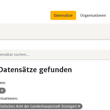
Datensätze
Organisationen
Datensätze gefunden
ate:
V
isationen:
tistisches Amt der Landeshauptstadt Stuttgart