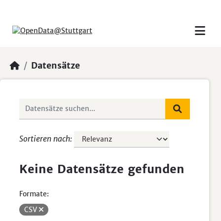
Skip to main content
Datensätze
Sortieren nach
Keine Datensätze gefunden
Formate:
CSV