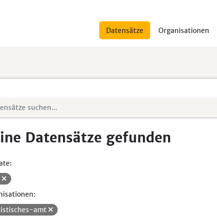
Datensätze
Organisationen
ine Datensätze gefunden
ate:
V
isationen:
tistisches-amt