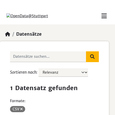
Skip to main content
Datensätze
Sortieren nach
1 Datensatz gefunden
Formate:
CSV