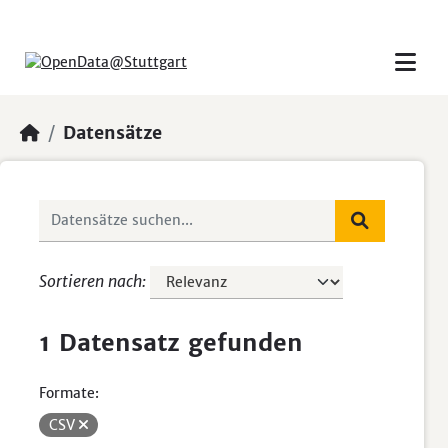
Skip to main content
Datensätze
Sortieren nach
1 Datensatz gefunden
Formate:
CSV