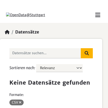
Skip to main content
Datensätze
Sortieren nach
Keine Datensätze gefunden
Formate:
CSV