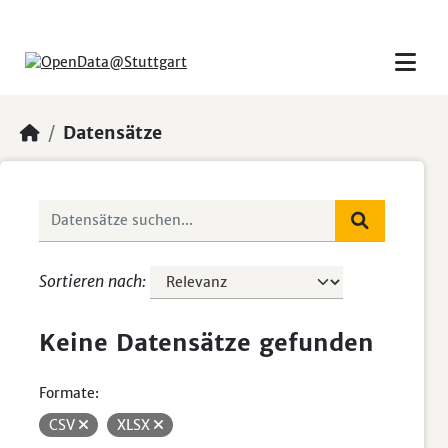
Skip to main content
Datensätze
Sortieren nach
Keine Datensätze gefunden
Formate:
CSV
XLSX