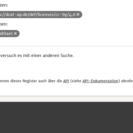
zen:
p://dcat-ap.de/def/licenses/cc-by/4.0
pen:
ilitaet
 versuch es mit einer anderen Suche.
önnen dieses Register auch über die
API
(siehe
API-Dokumentation
) abrufe