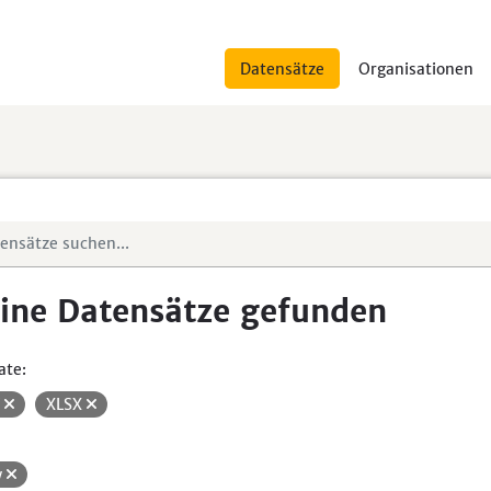
Datensätze
Organisationen
ine Datensätze gefunden
ate:
V
XLSX
w