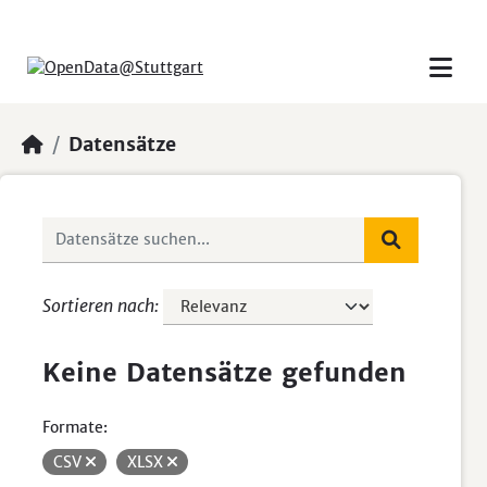
Skip to main content
Datensätze
Sortieren nach
Keine Datensätze gefunden
Formate:
CSV
XLSX