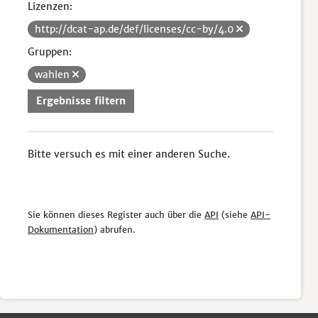
Lizenzen:
http://dcat-ap.de/def/licenses/cc-by/4.0
Gruppen:
wahlen
Ergebnisse filtern
Bitte versuch es mit einer anderen Suche.
Sie können dieses Register auch über die
API
(siehe
API-
Dokumentation
) abrufen.