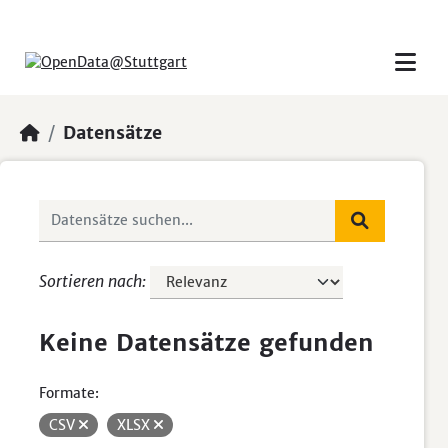
Skip to main content
Datensätze
Sortieren nach
Keine Datensätze gefunden
Formate:
CSV
XLSX