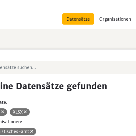
Datensätze
Organisationen
ine Datensätze gefunden
ate:
V
XLSX
isationen:
tistisches-amt